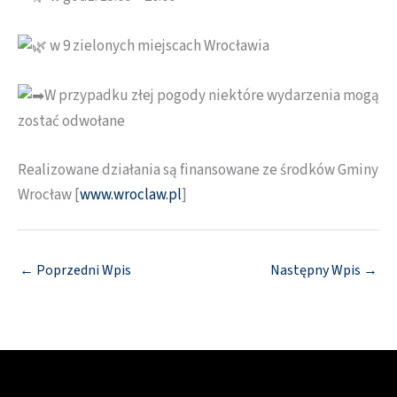
w 9 zielonych miejscach Wrocławia
W przypadku złej pogody niektóre wydarzenia mogą
zostać odwołane
Realizowane działania są finansowane ze środków Gminy
Wrocław [
www.wroclaw.pl
]
←
Poprzedni Wpis
Następny Wpis
→