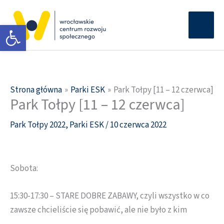
Przejdź
Głów
do
Otwórz pasek narzędzi
men
treści
Strona główna
Parki ESK
Park Tołpy [11 – 12 czerwca]
Park Tołpy [11 – 12 czerwca]
Park Tołpy 2022
,
Parki ESK
/
10 czerwca 2022
Sobota:
15:30-17:30 – STARE DOBRE ZABAWY, czyli wszystko w co
zawsze chcieliście się pobawić, ale nie było z kim