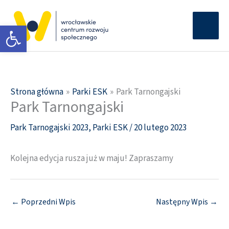
Przejdź
Głów
do
Otwórz pasek narzędzi
men
treści
Strona główna
Parki ESK
Park Tarnongajski
Park Tarnongajski
Park Tarnogajski 2023
,
Parki ESK
/
20 lutego 2023
Kolejna edycja rusza już w maju! Zapraszamy
←
Poprzedni Wpis
Następny Wpis
→