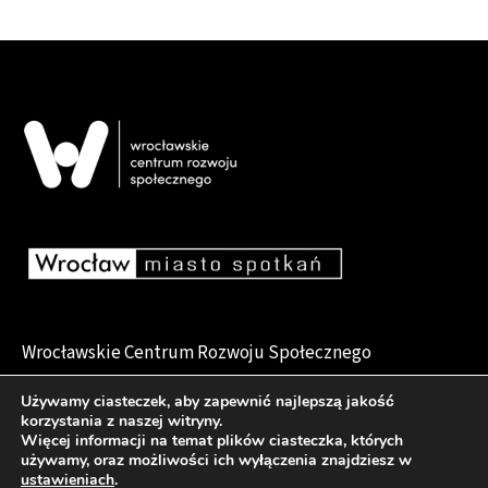
Wrocławskie Centrum Rozwoju Społecznego
pl. Dominikański 6, 50-159 Wrocław
Używamy ciasteczek, aby zapewnić najlepszą jakość
korzystania z naszej witryny.
Więcej informacji na temat plików ciasteczka, których
używamy, oraz możliwości ich wyłączenia znajdziesz w
Deklaracja dostępności
ustawieniach
.