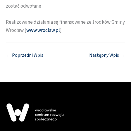
zostać odwołane
Realizowane działania są finansowane ze środków Gminy
Wrocław [
www.wroclaw.pl
]
←
Poprzedni Wpis
Następny Wpis
→