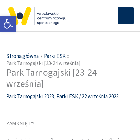
Przejdź
Głów
do
Otwórz pasek narzędzi
men
treści
Strona główna
Parki ESK
Park Tarnogajski [23-24 września]
Park Tarnogajski [23-24
września]
Park Tarnogajski 2023
,
Parki ESK
/
22 września 2023
ZAMKNIĘTY!