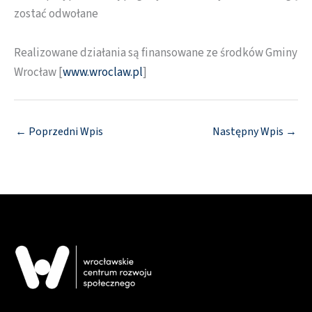
zostać odwołane
Realizowane działania są finansowane ze środków Gminy
Wrocław [
www.wroclaw.pl
]
←
Poprzedni Wpis
Następny Wpis
→