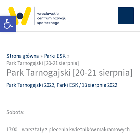
Przejdź
Głów
do
Otwórz pasek narzędzi
men
treści
Strona główna
Parki ESK
Park Tarnogajski [20-21 sierpnia]
Park Tarnogajski [20-21 sierpnia]
Park Tarnogajski 2022
,
Parki ESK
/
18 sierpnia 2022
Sobota:
17:00 – warsztaty z plecenia kwietników makramowych