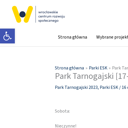
Przejdź
do
treści
Otwórz pasek narzędzi
Strona główna
Wybrane projek
Strona główna
Parki ESK
Park Ta
Park Tarnogajski [17
Park Tarnogajski 2023
,
Parki ESK
/
16 
Sobota:
Nieczynne!