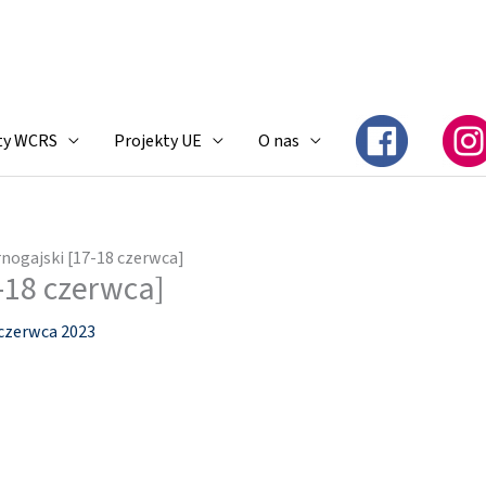
ty WCRS
Projekty UE
O nas
rnogajski [17-18 czerwca]
-18 czerwca]
czerwca 2023