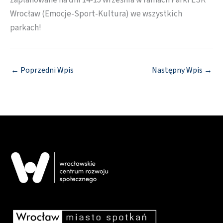
zaplanowane na dni 14-15 września w ramach Parki ESK
Wrocław (Emocje-Sport-Kultura) we wszystkich
parkach!
←
Poprzedni Wpis
Następny Wpis
→