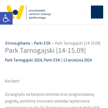
Przejdź
Głów
do
Otwórz pasek narzędzi
men
treści
Strona główna
Parki ESK
Park Tarnogajski [14-15.09]
Park Tarnogajski [14-15.09]
Park Tarnogajski 2024
,
Parki ESK
/
12 września 2024
Kochani!
Ze względu na bezpieczeństwo oraz prognozowaną
pogodę, jesteśmy zmuszeni odwołać wydarzenia