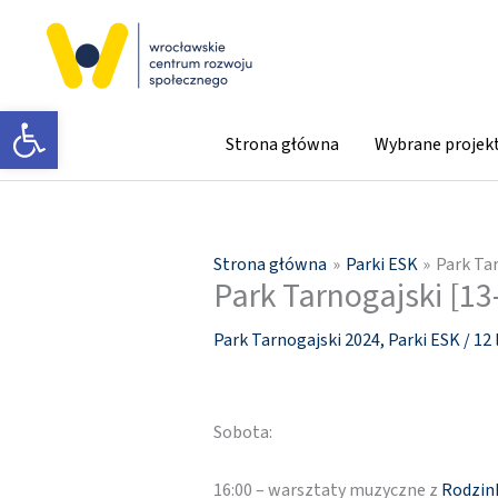
Przejdź
do
treści
Otwórz pasek narzędzi
Strona główna
Wybrane projek
Strona główna
Parki ESK
Park Tar
Park Tarnogajski [13
Park Tarnogajski 2024
,
Parki ESK
/
12 
Sobota:
16:00 – warsztaty muzyczne z
Rodzi