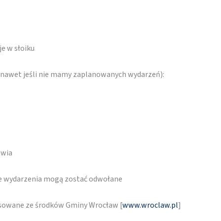
e w słoiku
 (nawet jeśli nie mamy zaplanowanych wydarzeń):
awia
re wydarzenia mogą zostać odwołane
nsowane ze środków Gminy Wrocław [
www.wroclaw.pl
]