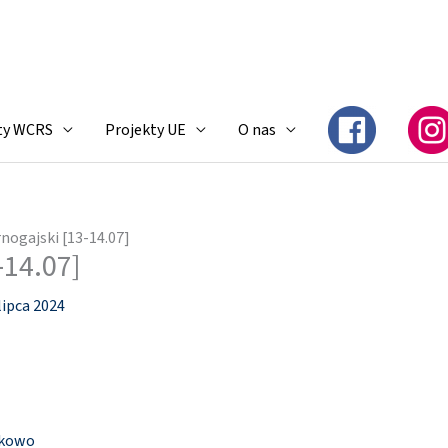
ty WCRS
Projekty UE
O nas
nogajski [13-14.07]
-14.07]
lipca 2024
nkowo