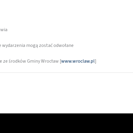
awia
re wydarzenia mogą zostać odwołane
ne ze środków Gminy Wrocław [
www.wroclaw.pl
]