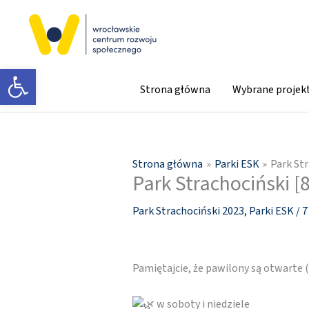
Przejdź
do
treści
Otwórz pasek narzędzi
Strona główna
Wybrane projek
Strona główna
Parki ESK
Park Str
Park Strachociński [8
Park Strachociński 2023
,
Parki ESK
/
7
Pamiętajcie, że pawilony są otwarte
w soboty i niedziele