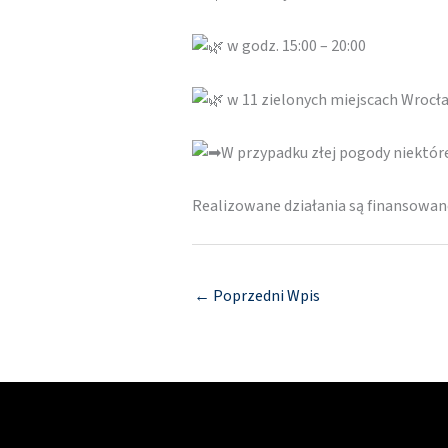
w godz. 15:00 – 20:00
w 11 zielonych miejscach Wrocł
W przypadku złej pogody niektó
Realizowane działania są finansowa
←
Poprzedni Wpis