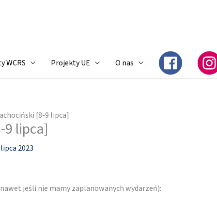
ty WCRS
Projekty UE
O nas
achociński [8-9 lipca]
-9 lipca]
 lipca 2023
 (nawet jeśli nie mamy zaplanowanych wydarzeń):