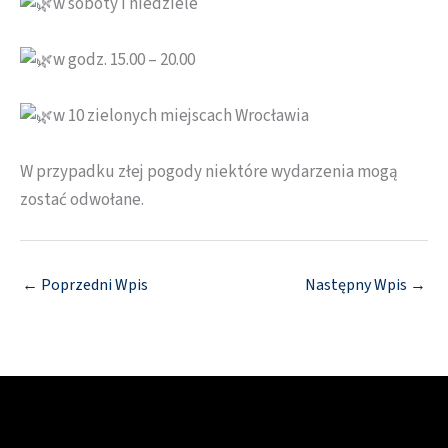
w soboty i niedziele
w godz. 15.00 – 20.00
w 10 zielonych miejscach Wrocławia
W przypadku złej pogody niektóre wydarzenia mogą
zostać odwołane.
←
Poprzedni Wpis
Następny Wpis
→