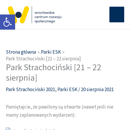
Przejdź
Głów
do
Otwórz pasek narzędzi
men
treści
Strona główna
Parki ESK
Park Strachociński [21 – 22 sierpnia]
Park Strachociński [21 – 22
sierpnia]
Park Strachociński 2021
,
Parki ESK
/
20 sierpnia 2021
Pamiętajcie, że pawilony są otwarte (nawet jeśli nie
mamy zaplanowanych wydarzeń):