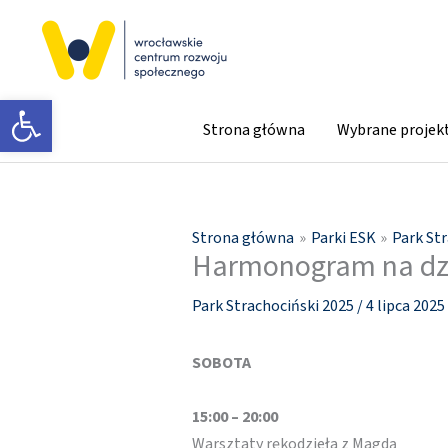
Przejdź
do
treści
Otwórz pasek narzędzi
Strona główna
Wybrane projek
Strona główna
Parki ESK
Park St
Harmonogram na dzi
Park Strachociński 2025
/
4 lipca 2025
SOBOTA
15:00 – 20:00
Warsztaty rękodzieła z Magdą