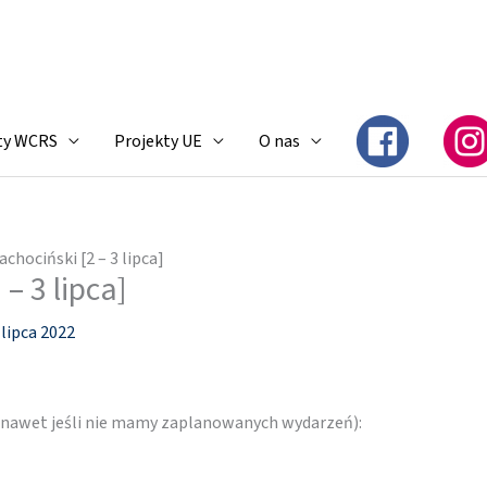
ty WCRS
Projekty UE
O nas
achociński [2 – 3 lipca]
 – 3 lipca]
 lipca 2022
 (nawet jeśli nie mamy zaplanowanych wydarzeń):