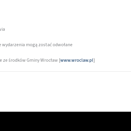
wia
re wydarzenia mogą zostać odwołane
ne ze środków Gminy Wrocław [
www.wroclaw.pl
]