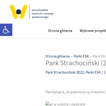
Przejdź
do
treści
Otwórz pasek narzędzi
Strona główna
Wybrane projek
Strona główna
Parki ESK
Park Str
Park Strachociński [2
Park Strachociński 2022
,
Parki ESK
/
1
Pamiętajcie, że pawilony są otwarte
w soboty i niedziele