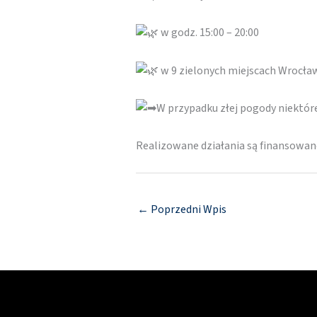
w godz. 15:00 – 20:00
w 9 zielonych miejscach Wrocła
W przypadku złej pogody niektó
Realizowane działania są finansowa
←
Poprzedni Wpis