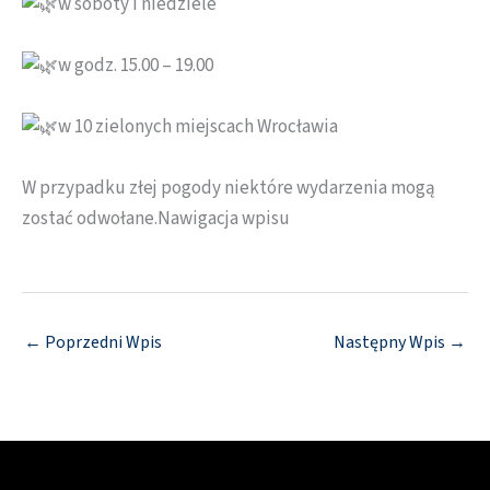
w soboty i niedziele
w godz. 15.00 – 19.00
w 10 zielonych miejscach Wrocławia
W przypadku złej pogody niektóre wydarzenia mogą
zostać odwołane.Nawigacja wpisu
←
Poprzedni Wpis
Następny Wpis
→