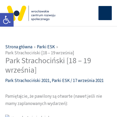
Przejdź
Głów
do
Otwórz pasek narzędzi
men
treści
Strona główna
Parki ESK
Park Strachociński [18 – 19 września]
Park Strachociński [18 – 19
września]
Park Strachociński 2021
,
Parki ESK
/
17 września 2021
Pamiętajcie, że pawilony są otwarte (nawet jeśli nie
mamy zaplanowanych wydarzeń):