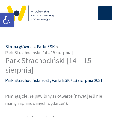
Przejdź
Głów
do
Otwórz pasek narzędzi
men
treści
Strona główna
Parki ESK
Park Strachociński [14 – 15 sierpnia]
Park Strachociński [14 – 15
sierpnia]
Park Strachociński 2021
,
Parki ESK
/
13 sierpnia 2021
Pamiętajcie, że pawilony są otwarte (nawet jeśli nie
mamy zaplanowanych wydarzeń):