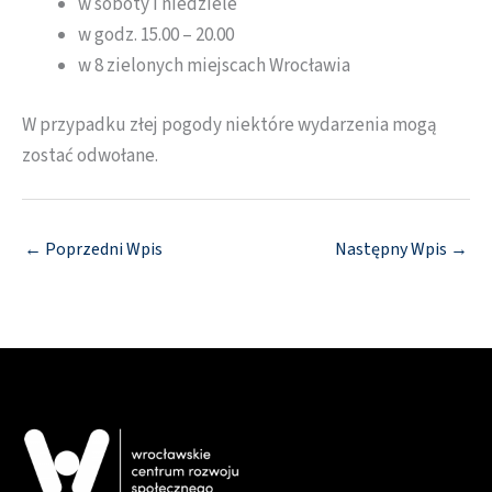
w soboty i niedziele
w godz. 15.00 – 20.00
w 8 zielonych miejscach Wrocławia
W przypadku złej pogody niektóre wydarzenia mogą
zostać odwołane.
←
Poprzedni Wpis
Następny Wpis
→