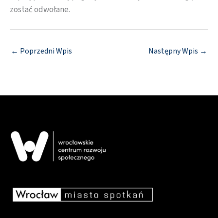
zostać odwołane.
←
Poprzedni Wpis
Następny Wpis
→