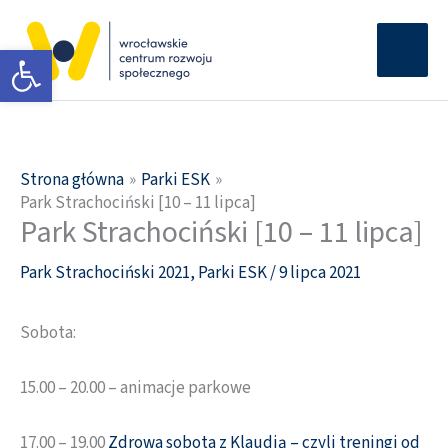
Przejdź
Głów
do
Otwórz pasek narzędzi
men
treści
Strona główna
Parki ESK
Park Strachociński [10 – 11 lipca]
Park Strachociński [10 – 11 lipca]
Park Strachociński 2021
,
Parki ESK
/
9 lipca 2021
Sobota:
15.00 – 20.00 – animacje parkowe
17.00 – 19.00
Zdrowa sobota z Klaudią – czyli treningi od