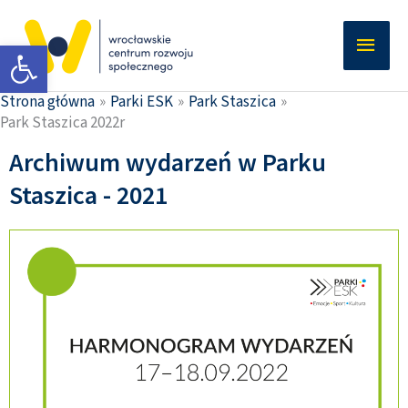
Przejdź
Głów
do
Otwórz pasek narzędzi
men
treści
Strona główna
Parki ESK
Park Staszica
Park Staszica 2022r
Archiwum wydarzeń w Parku
Staszica - 2021