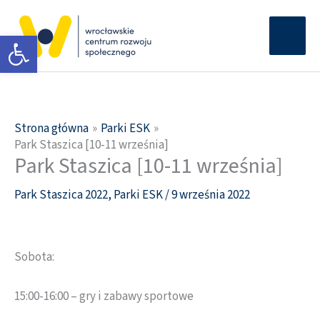
Przejdź
Głów
do
Otwórz pasek narzędzi
men
treści
Strona główna
Parki ESK
Park Staszica [10-11 września]
Park Staszica [10-11 września]
Park Staszica 2022
,
Parki ESK
/
9 września 2022
Sobota:
15:00-16:00 – gry i zabawy sportowe