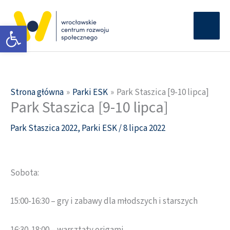
Przejdź
Głów
do
Otwórz pasek narzędzi
men
treści
Strona główna
Parki ESK
Park Staszica [9-10 lipca]
Park Staszica [9-10 lipca]
Park Staszica 2022
,
Parki ESK
/
8 lipca 2022
Sobota:
15:00-16:30 – gry i zabawy dla młodszych i starszych
16:30-18:00 – warsztaty origami