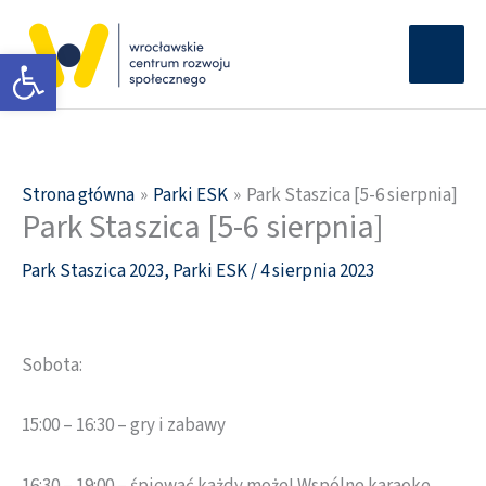
Przejdź
Głów
do
Otwórz pasek narzędzi
men
treści
Strona główna
Parki ESK
Park Staszica [5-6 sierpnia]
Park Staszica [5-6 sierpnia]
Park Staszica 2023
,
Parki ESK
/
4 sierpnia 2023
Sobota:
15:00 – 16:30 – gry i zabawy
16:30 – 19:00 – śpiewać każdy może! Wspólne karaoke