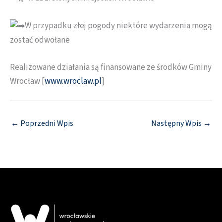
W przypadku złej pogody niektóre wydarzenia mogą
zostać odwołane
Realizowane działania są finansowane ze środków Gminy
Wrocław [
www.wroclaw.pl
]
←
Poprzedni Wpis
Następny Wpis
→