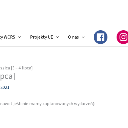
ty WCRS
Projekty UE
O nas
szica [3 – 4 lipca]
ipca]
a 2021
 (nawet jeśli nie mamy zaplanowanych wydarzeń):