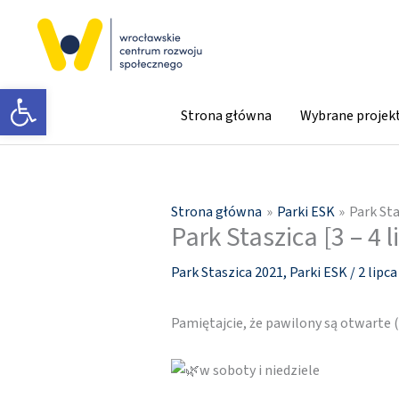
Przejdź
do
treści
Otwórz pasek narzędzi
Strona główna
Wybrane projek
Strona główna
Parki ESK
Park Sta
Park Staszica [3 – 4 l
Park Staszica 2021
,
Parki ESK
/
2 lipc
Pamiętajcie, że pawilony są otwarte
w soboty i niedziele