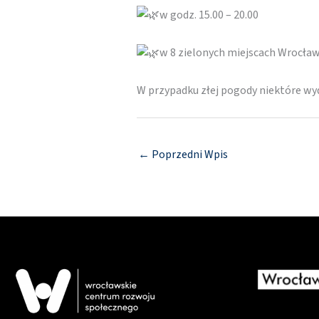
w godz. 15.00 – 20.00
w 8 zielonych miejscach Wrocław
W przypadku złej pogody niektóre w
←
Poprzedni Wpis