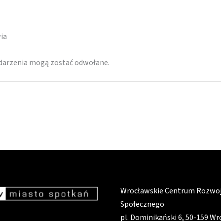
ia
ydarzenia mogą zostać odwołane.
Wrocławskie Centrum Rozwo
Społecznego
pl. Dominikański 6, 50-159 W