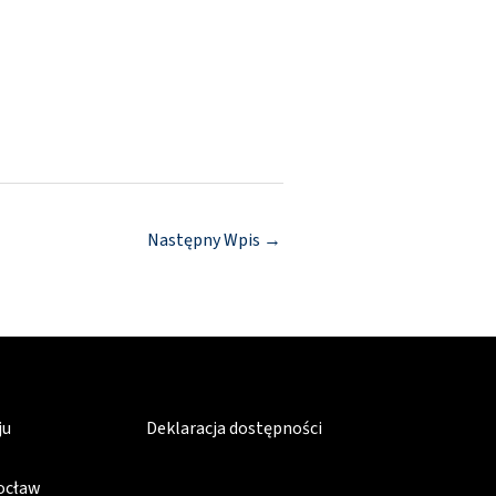
Następny Wpis
→
ju
Deklaracja dostępności
rocław