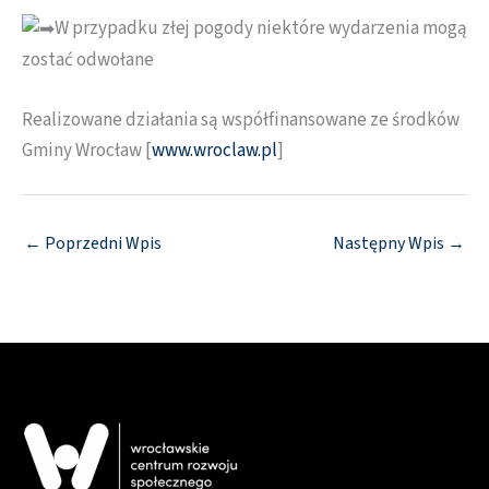
W przypadku złej pogody niektóre wydarzenia mogą
zostać odwołane
Realizowane działania są współfinansowane ze środków
Gminy Wrocław [
www.wroclaw.pl
]
←
Poprzedni Wpis
Następny Wpis
→