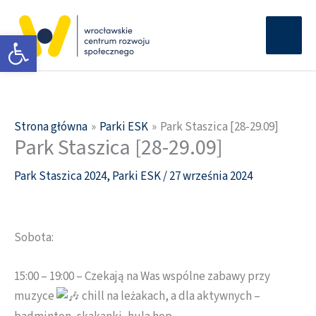
Przejdź
Głów
do
Otwórz pasek narzędzi
men
treści
Strona główna
Parki ESK
Park Staszica [28-29.09]
Park Staszica [28-29.09]
Park Staszica 2024
,
Parki ESK
/
27 września 2024
Sobota:
15:00 – 19:00 – Czekają na Was wspólne zabawy przy
muzyce
chill na leżakach, a dla aktywnych –