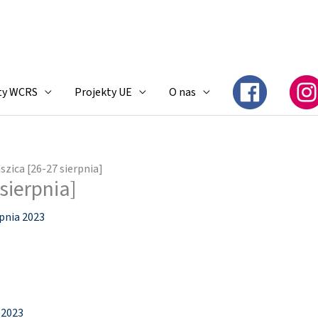
ty WCRS
Projekty UE
O nas
szica [26-27 sierpnia]
sierpnia]
rpnia 2023
 2023