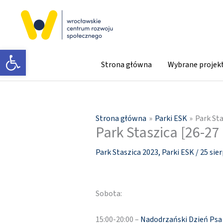
Przejdź
do
treści
Otwórz pasek narzędzi
Strona główna
Wybrane projek
Strona główna
Parki ESK
Park Sta
Park Staszica [26-27 
Park Staszica 2023
,
Parki ESK
/
25 sie
Sobota:
15:00-20:00 –
Nadodrzański Dzień Psa