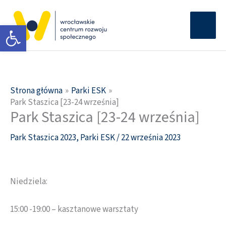
Przejdź
Głów
do
Otwórz pasek narzędzi
men
treści
Strona główna
Parki ESK
Park Staszica [23-24 września]
Park Staszica [23-24 września]
Park Staszica 2023
,
Parki ESK
/
22 września 2023
Niedziela:
15:00 -19:00 – kasztanowe warsztaty