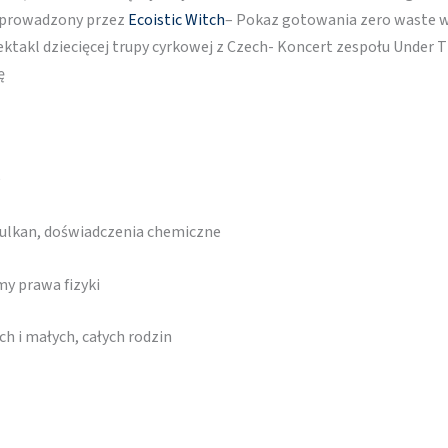
 prowadzony przez
Ecoistic Witch
– Pokaz gotowania zero waste w
ktakl dziecięcej trupy cyrkowej z Czech- Koncert zespołu Under 
ę
e
wulkan, doświadczenia chemiczne
my prawa fizyki
ch i małych, całych rodzin