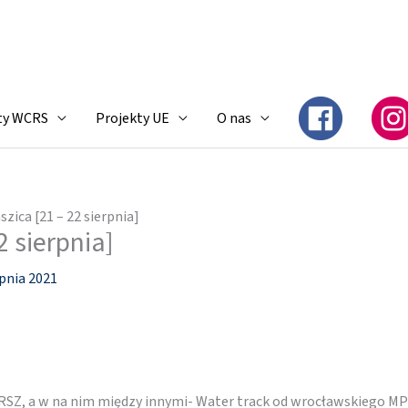
ty WCRS
Projekty UE
O nas
szica [21 – 22 sierpnia]
2 sierpnia]
rpnia 2021
FARSZ, a w na nim między innymi- Water track od wrocławskiego 