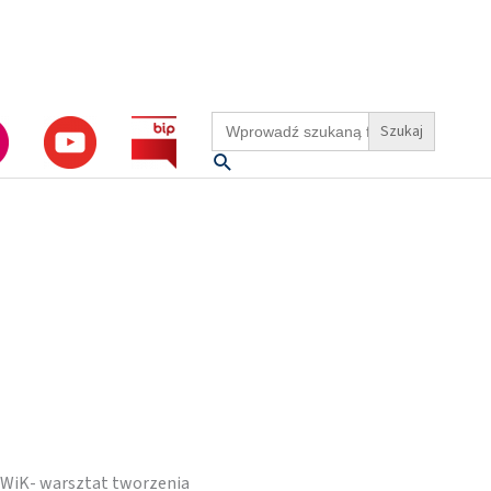
Search
for:
Szukaj
MPWiK- warsztat tworzenia