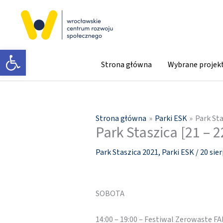
Przejdź
do
treści
Otwórz pasek narzędzi
Strona główna
Wybrane projek
Strona główna
Parki ESK
Park Sta
Park Staszica [21 – 2
Park Staszica 2021
,
Parki ESK
/
20 sie
SOBOTA
14:00 – 19:00 – Festiwal Zerowaste 