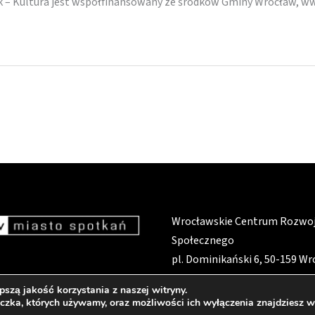
ek – Kultura jest współfinansowany ze środków Gminy Wrocław, w
Wrocławskie Centrum Rozwo
Społecznego
pl. Dominikański 6, 50-159 W
szą jakość korzystania z naszej witryny.
eczka, których używamy, oraz możliwości ich wyłączenia znajdziesz 