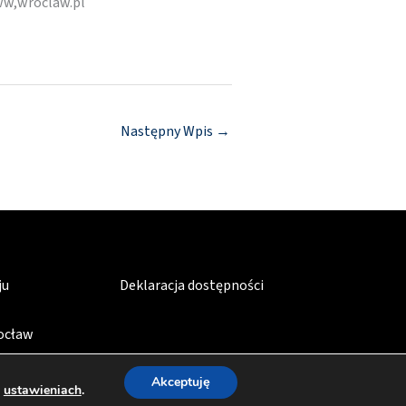
ww,wroclaw.pl
Następny Wpis
→
ju
Deklaracja dostępności
rocław
Akceptuję
w
ustawieniach
.