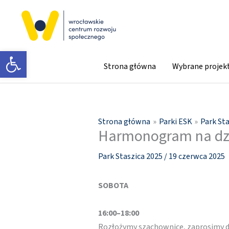
Przejdź
do
treści
Otwórz pasek narzędzi
Strona główna
Wybrane projek
Strona główna
Parki ESK
Park St
Harmonogram na dz
Park Staszica 2025
/
19 czerwca 2025
SOBOTA
16:00–18:00
Rozłożymy szachownice, zaprosimy do