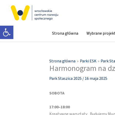
Przejdź
do
treści
Otwórz pasek narzędzi
Strona główna
Wybrane projek
Strona główna
Parki ESK
Park St
Harmonogram na dzi
Park Staszica 2025
/
16 maja 2025
SOBOTA
17:00–18:00
Kreatywne warsztaty „Budujemy Muze