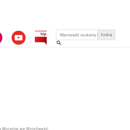
Search
for:
Szukaj
cą Muzeów we Wrocławiu!