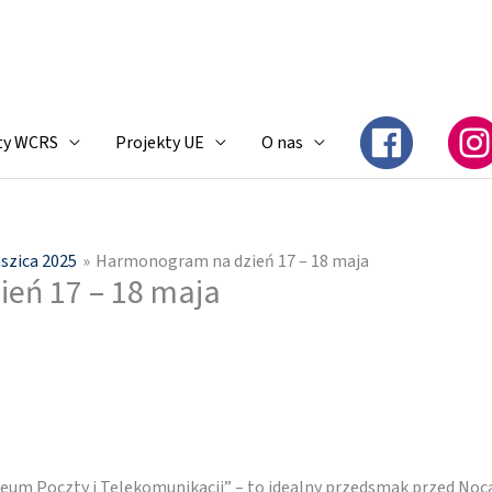
ty WCRS
Projekty UE
O nas
aszica 2025
Harmonogram na dzień 17 – 18 maja
eń 17 – 18 maja
um Poczty i Telekomunikacji” – to idealny przedsmak przed No