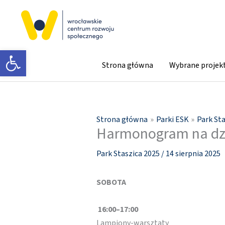
Przejdź
do
treści
Otwórz pasek narzędzi
Strona główna
Wybrane projek
Strona główna
Parki ESK
Park St
Harmonogram na dzi
Park Staszica 2025
/
14 sierpnia 2025
SOBOTA
16:00–17:00
Lampiony-warsztaty