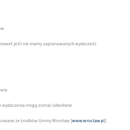
rów
 (nawet jeśli nie mamy zaplanowanych wydarzeń):
awia
re wydarzenia mogą zostać odwołane
nsowane ze środków Gminy Wrocław [
www.wroclaw.pl
]