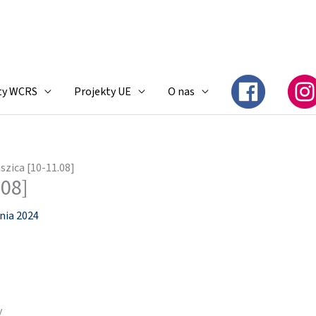
ty WCRS
Projekty UE
O nas
szica [10-11.08]
.08]
pnia 2024
y