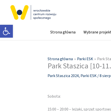
Przejdź
do
treści
Otwórz pasek narzędzi
Strona główna
Wybrane projek
Strona główna
Parki ESK
Park Sta
Park Staszica [10-11
Park Staszica 2024
,
Parki ESK
/
8 sier
Sobota:
15:00 – 20:00 – leżaki, sprzęt sportow