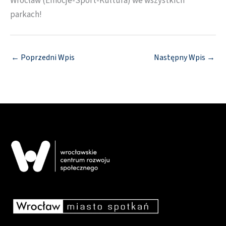
Wrocław (Emocje-Sport-Kultura) we wszystkich
parkach!
←
Poprzedni Wpis
Następny Wpis
→