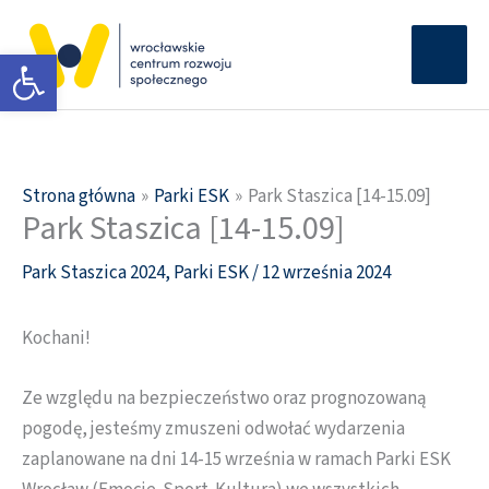
Przejdź
Głów
do
Otwórz pasek narzędzi
men
treści
Strona główna
Parki ESK
Park Staszica [14-15.09]
Park Staszica [14-15.09]
Park Staszica 2024
,
Parki ESK
/
12 września 2024
Kochani!
Ze względu na bezpieczeństwo oraz prognozowaną
pogodę, jesteśmy zmuszeni odwołać wydarzenia
zaplanowane na dni 14-15 września w ramach Parki ESK