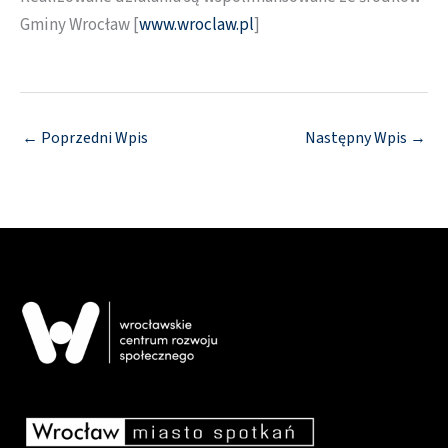
Gminy Wrocław [
www.wroclaw.pl
]
←
Poprzedni Wpis
Następny Wpis
→