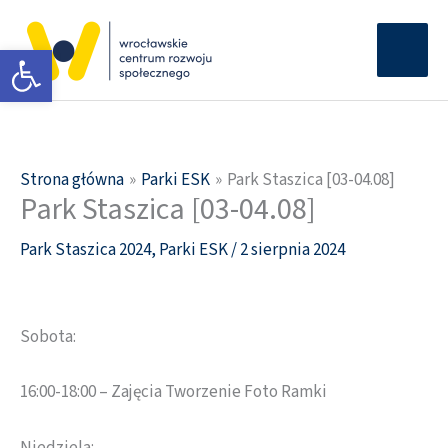
Przejdź
Głów
do
Otwórz pasek narzędzi
men
treści
Strona główna
Parki ESK
Park Staszica [03-04.08]
Park Staszica [03-04.08]
Park Staszica 2024
,
Parki ESK
/
2 sierpnia 2024
Sobota:
16:00-18:00 – Zajęcia Tworzenie Foto Ramki
Niedziela: