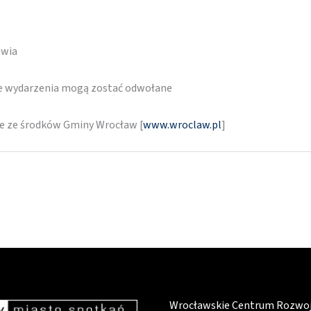
awia
re wydarzenia mogą zostać odwołane
ne ze środków Gminy Wrocław [
www.wroclaw.pl
]
Wrocławskie Centrum Rozwo