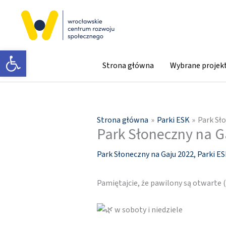
Przejdź
do
treści
Otwórz pasek narzędzi
Strona główna
Wybrane projek
Strona główna
Parki ESK
Park Sło
Park Słoneczny na Ga
Park Słoneczny na Gaju 2022
,
Parki E
Pamiętajcie, że pawilony są otwarte
w soboty i niedziele