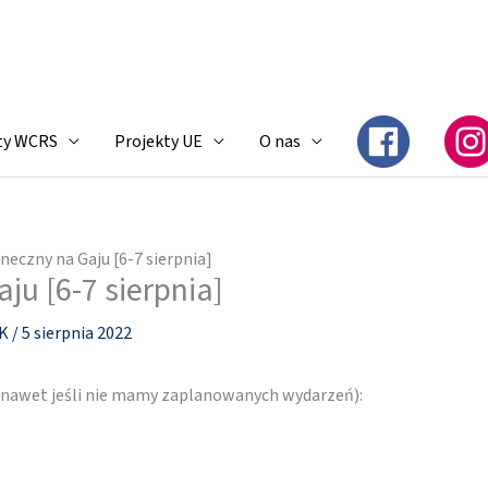
ty WCRS
Projekty UE
O nas
neczny na Gaju [6-7 sierpnia]
ju [6-7 sierpnia]
SK
/
5 sierpnia 2022
 (nawet jeśli nie mamy zaplanowanych wydarzeń):