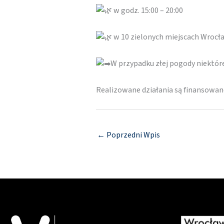
w godz. 15:00 – 20:00
w 10 zielonych miejscach Wrocł
W przypadku złej pogody niektó
Realizowane działania są finansowa
←
Poprzedni Wpis