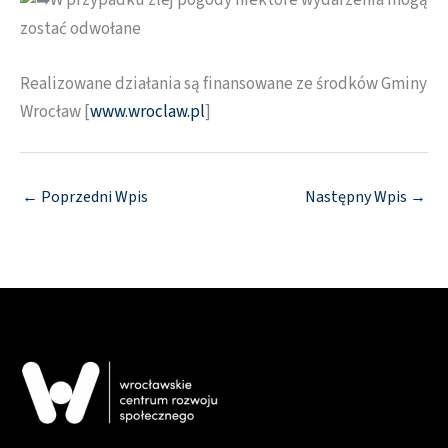
W przypadku złej pogody niektóre wydarzenia mogą
zostać odwołane
Realizowane działania są finansowane ze środków Gminy
Wrocław [
www.wroclaw.pl
]
←
Poprzedni Wpis
Następny Wpis
→