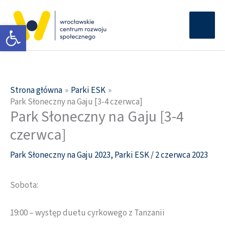
Przejdź
Głów
do
Otwórz pasek narzędzi
men
treści
Strona główna
Parki ESK
Park Słoneczny na Gaju [3-4 czerwca]
Park Słoneczny na Gaju [3-4
czerwca]
Park Słoneczny na Gaju 2023
,
Parki ESK
/
2 czerwca 2023
Sobota:
19:00 – występ duetu cyrkowego z Tanzanii