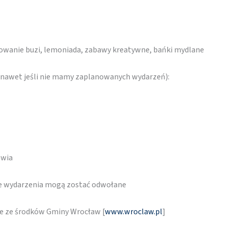
alowanie buzi, lemoniada, zabawy kreatywne, bańki mydlane
 (nawet jeśli nie mamy zaplanowanych wydarzeń):
awia
re wydarzenia mogą zostać odwołane
ne ze środków Gminy Wrocław [
www.wroclaw.pl
]