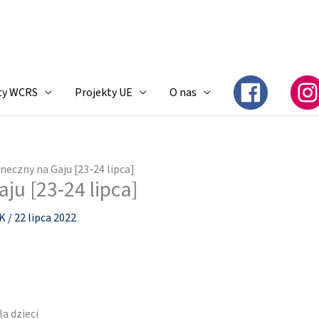
ty WCRS
Projekty UE
O nas
neczny na Gaju [23-24 lipca]
ju [23-24 lipca]
SK
/
22 lipca 2022
la dzieci