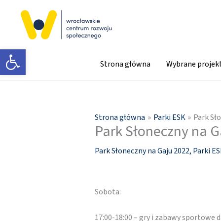
Przejdź
do
treści
Otwórz pasek narzędzi
Strona główna
Wybrane projek
Strona główna
Parki ESK
Park Sło
Park Słoneczny na Ga
Park Słoneczny na Gaju 2022
,
Parki E
Sobota:
17:00-18:00 – gry i zabawy sportowe d