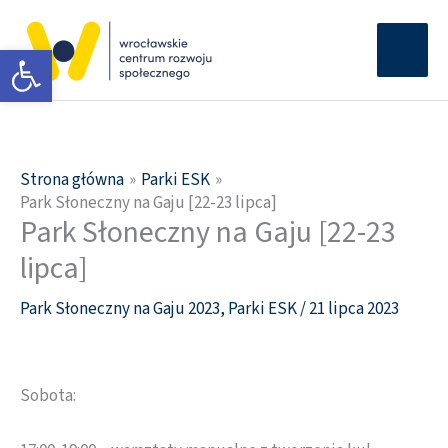
Przejdź
Głów
do
Otwórz pasek narzędzi
men
treści
Strona główna
Parki ESK
Park Słoneczny na Gaju [22-23 lipca]
Park Słoneczny na Gaju [22-23
lipca]
Park Słoneczny na Gaju 2023
,
Parki ESK
/
21 lipca 2023
Sobota: