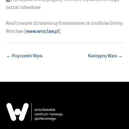
zostać odwołane
Realizowane działania są finansowane ze środków Gminy
Wrocław [
www.wroclaw.pl
]
←
Poprzedni Wpis
Następny Wpis
→