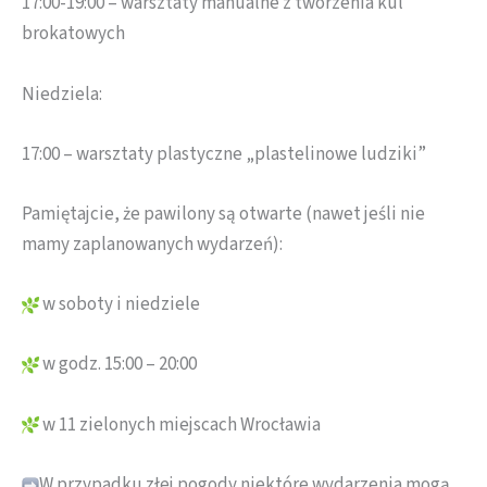
17:00-19:00 – warsztaty manualne z tworzenia kul
brokatowych
Niedziela:
17:00 – warsztaty plastyczne „plastelinowe ludziki”
Pamiętajcie, że pawilony są otwarte (nawet jeśli nie
mamy zaplanowanych wydarzeń):
w soboty i niedziele
w godz. 15:00 – 20:00
w 11 zielonych miejscach Wrocławia
W przypadku złej pogody niektóre wydarzenia mogą