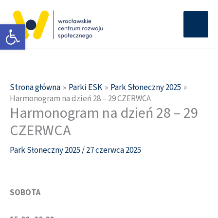
Przejdź
Głów
do
Otwórz pasek narzędzi
men
treści
Strona główna
Parki ESK
Park Słoneczny 2025
Harmonogram na dzień 28 – 29 CZERWCA
Harmonogram na dzień 28 – 29
CZERWCA
Park Słoneczny 2025
/
27 czerwca 2025
SOBOTA