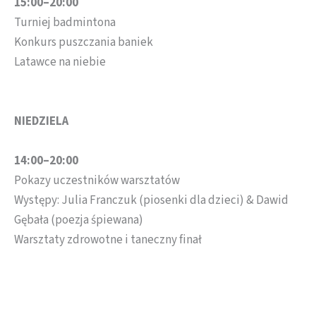
15:00–20:00
Turniej badmintona
Konkurs puszczania baniek
Latawce na niebie
NIEDZIELA
14:00–20:00
Pokazy uczestników warsztatów
Występy: Julia Franczuk (piosenki dla dzieci) & Dawid
Gębała (poezja śpiewana)
Warsztaty zdrowotne i taneczny finał