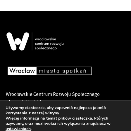
Wrocławskie Centrum Rozwoju Społecznego
pl. Dominikański 6, 50-159 Wrocław
Używamy ciasteczek, aby zapewnić najlepszą jakość
korzystania z naszej witryny.
Więcej informacji na temat plików ciasteczka, których
używamy, oraz możliwości ich wyłączenia znajdziesz w
Deklaracja dostępności
ustawieniach
.