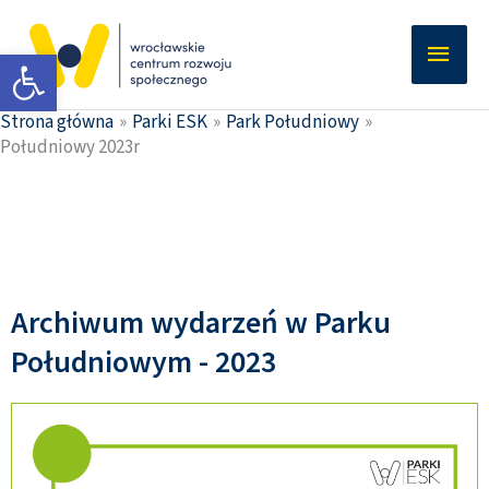
Przejdź
Głów
do
Otwórz pasek narzędzi
men
treści
Strona główna
Parki ESK
Park Południowy
Południowy 2023r
Archiwum wydarzeń w Parku
Południowym - 2023