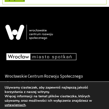
Wrocławskie Centrum Rozwoju Społecznego
pl. Dominikański 6, 50-159 Wrocław
Używamy ciasteczek, aby zapewnić najlepszą jakość
korzystania z naszej witryny.
Więcej informacji na temat plików ciasteczka, których
używamy, oraz możliwości ich wyłączenia znajdziesz w
Deklaracja dostępności
ustawieniach
.