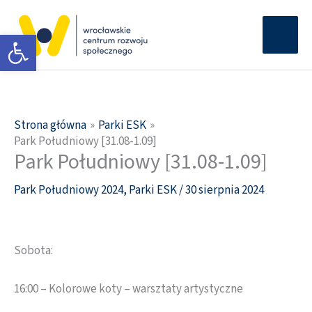
Przejdź
Głów
do
Otwórz pasek narzędzi
men
treści
Strona główna
Parki ESK
Park Południowy [31.08-1.09]
Park Południowy [31.08-1.09]
Park Południowy 2024
,
Parki ESK
/
30 sierpnia 2024
Sobota:
16:00 – Kolorowe koty – warsztaty artystyczne