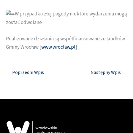
W przypadku złej pogody niektóre wydarzenia mogą
zostać odwołane
Realizowane działania są współfinansowane ze środków
Gminy Wrocław [
www.wroclaw.pl
]
←
Poprzedni Wpis
Następny Wpis
→