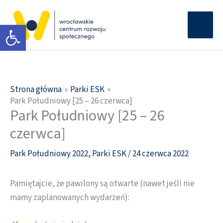
Przejdź
Głów
do
Otwórz pasek narzędzi
men
treści
Strona główna
Parki ESK
Park Południowy [25 – 26 czerwca]
Park Południowy [25 – 26
czerwca]
Park Południowy 2022
,
Parki ESK
/
24 czerwca 2022
Pamiętajcie, że pawilony są otwarte (nawet jeśli nie
mamy zaplanowanych wydarzeń):