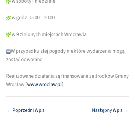
w soboty i niedziele
w godz. 15:00 – 20:00
w 9 zielonych miejscach Wrocławia
W przypadku złej pogody niektóre wydarzenia mogą
zostać odwołane
Realizowane działania są finansowane ze środków Gminy
Wrocław [
www.wroclaw.pl
]
←
Poprzedni Wpis
Następny Wpis
→