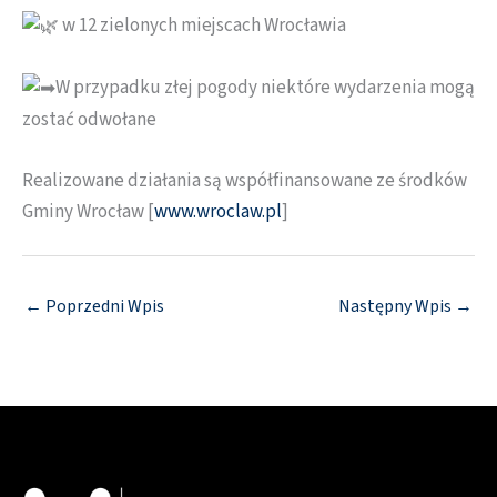
w 12 zielonych miejscach Wrocławia
W przypadku złej pogody niektóre wydarzenia mogą
zostać odwołane
Realizowane działania są współfinansowane ze środków
Gminy Wrocław [
www.wroclaw.pl
]
←
Poprzedni Wpis
Następny Wpis
→