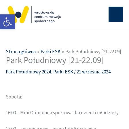
Przejdź
Głów
do
Otwórz pasek narzędzi
men
treści
Strona główna
Parki ESK
Park Południowy [21-22.09]
Park Południowy [21-22.09]
Park Południowy 2024
,
Parki ESK
/
21 września 2024
Sobota:
16:00 – Mini Olimpiada sportowa dla dzieci i młodzieży
17:00 – Jesienne jeże – warsztaty kreatywne