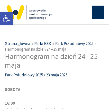
Przejdź
Głów
do
Otwórz pasek narzędzi
men
treści
Strona główna
Parki ESK
Park Południowy 2025
Harmonogram na dzień 24 –25 maja
Harmonogram na dzień 24 –25
maja
Park Południowy 2025
/
23 maja 2025
SOBOTA
16:00