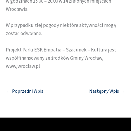
w godzinach 15.00 – 20.00 w 14 zielonych miejscach
Wrocławia.
W przypadku złej pogody niektóre aktywności mogą
zostać odwołane.
Projekt Parki ESK Empatia – Szacunek – Kultura jest
współfinansowany ze środków Gminy Wrocław,
www,wroclaw.pl
←
Poprzedni Wpis
Następny Wpis
→