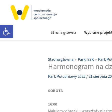
Przejdź
do
treści
Otwórz pasek narzędzi
Strona główna
Wybrane projek
Strona główna
Parki ESK
Park Po
Harmonogram na dzi
Park Południowy 2025
/
21 sierpnia 2
SOBOTA
16:00
Malujemy obrazki – warsztaty plasty