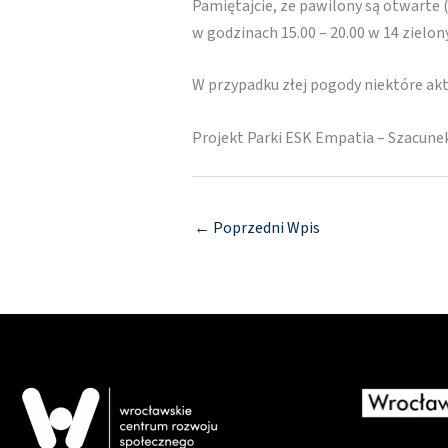
Pamiętajcie, ze pawilony są otwarte 
w godzinach 15.00 – 20.00 w 14 zielo
W przypadku złej pogody niektóre a
Projekt Parki ESK Empatia – Szacune
←
Poprzedni Wpis