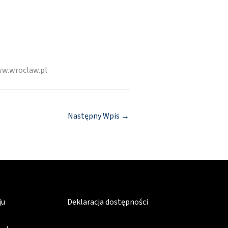
ww.wroclaw.pl
Następny Wpis
→
ju
Deklaracja dostępności