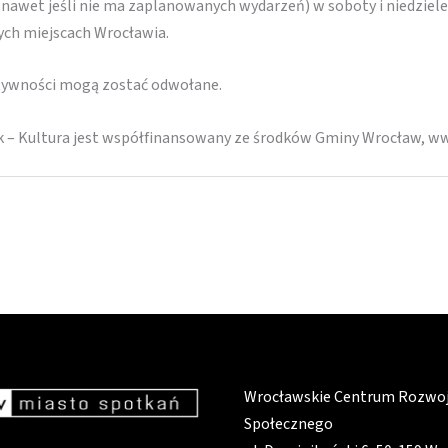
(nawet jeśli nie ma zaplanowanych wydarzeń) w soboty i niedziele
nych miejscach Wrocławia.
ktywności mogą zostać odwołane.
k – Kultura jest współfinansowany ze środków Gminy Wrocław, w
Wrocławskie Centrum Rozwo
Społecznego