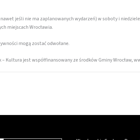
(nawet jeśli nie ma zaplanowanych wydarzeń) w soboty i niedziele
nych miejscach Wrocławia.
ktywności mogą zostać odwołane.
k – Kultura jest współfinansowany ze środków Gminy Wrocław, w