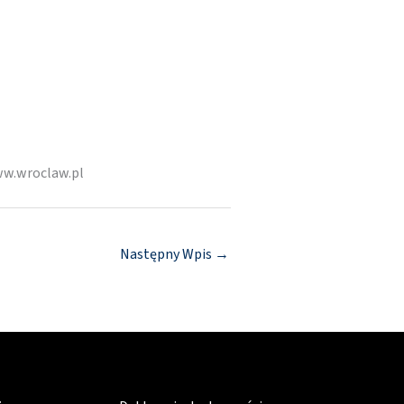
ww.wroclaw.pl
Następny Wpis
→