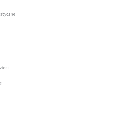
astyczne
zieci
e