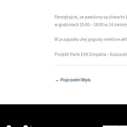
Pamiętajcie, ze pawilony są otwarte 
w godzinach 15.00 – 19.00 w 14 zielo
W przypadku złej pogody niektóre a
Projekt Parki ESK Empatia – Szacune
←
Poprzedni Wpis