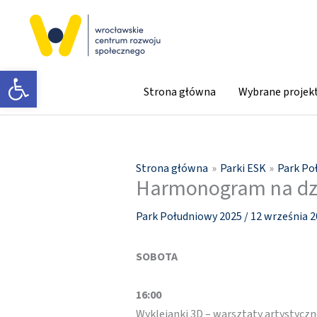
Przejdź
do
treści
Otwórz pasek narzędzi
Strona główna
Wybrane projek
Strona główna
Parki ESK
Park Po
Harmonogram na dz
Park Południowy 2025
/
12 września 
SOBOTA
16:00
Wyklejanki 3D – warsztaty artystyczn