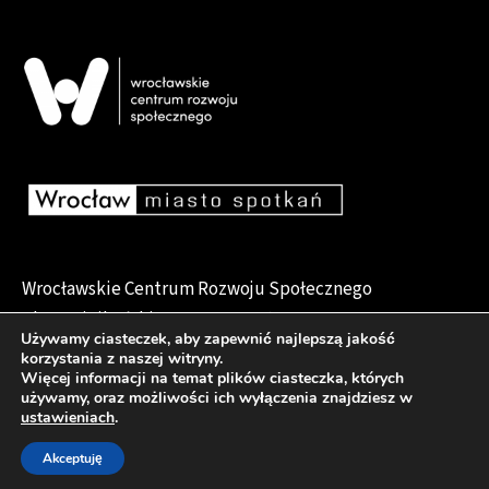
Wrocławskie Centrum Rozwoju Społecznego
pl. Dominikański 6, 50-159 Wrocław
Używamy ciasteczek, aby zapewnić najlepszą jakość
korzystania z naszej witryny.
Więcej informacji na temat plików ciasteczka, których
używamy, oraz możliwości ich wyłączenia znajdziesz w
Deklaracja dostępności
ustawieniach
.
Akceptuję