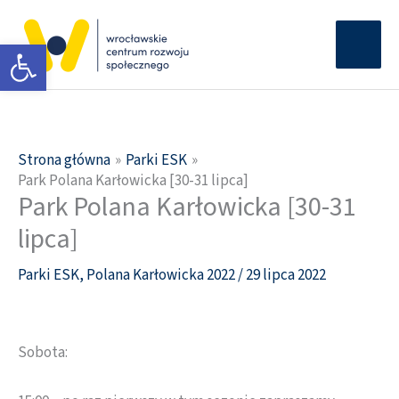
Przejdź
Głów
do
Otwórz pasek narzędzi
men
treści
Strona główna
Parki ESK
Park Polana Karłowicka [30-31 lipca]
Park Polana Karłowicka [30-31
lipca]
Parki ESK
,
Polana Karłowicka 2022
/
29 lipca 2022
Sobota: