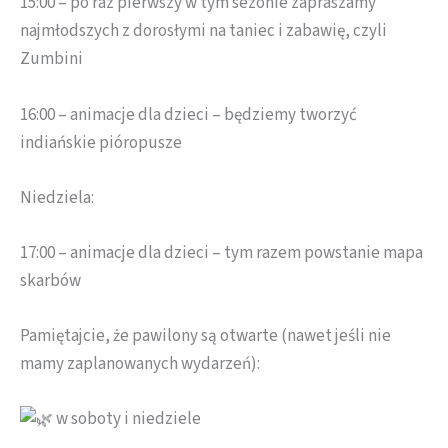
15:00 – po raz pierwszy w tym sezonie zapraszamy
najmłodszych z dorosłymi na taniec i zabawię, czyli
Zumbini
16:00 – animacje dla dzieci – będziemy tworzyć
indiańskie pióropusze
Niedziela:
17:00 – animacje dla dzieci – tym razem powstanie mapa
skarbów
Pamiętajcie, że pawilony są otwarte (nawet jeśli nie
mamy zaplanowanych wydarzeń):
w soboty i niedziele