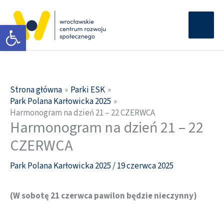
Przejdź
Głów
do
Otwórz pasek narzędzi
men
treści
Strona główna
Parki ESK
Park Polana Karłowicka 2025
Harmonogram na dzień 21 – 22 CZERWCA
Harmonogram na dzień 21 – 22
CZERWCA
Park Polana Karłowicka 2025
/
19 czerwca 2025
(W sobotę 21 czerwca pawilon będzie nieczynny)