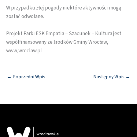
W przypadku złej pogody niektóre aktywności mogą
zostać odwołane.
Projekt Parki ESK Empatia – Szacunek – Kultura jest
współfinansowany ze środków Gminy Wrocław,
www,wroclaw.pl
←
Poprzedni Wpis
Następny Wpis
→