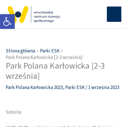
Przejdź
Głów
do
Otwórz pasek narzędzi
men
treści
Strona główna
Parki ESK
Park Polana Karłowicka [2-3 września]
Park Polana Karłowicka [2-3
września]
Park Polana Karłowicka 2023
,
Parki ESK
/
1 września 2023
Sobota: