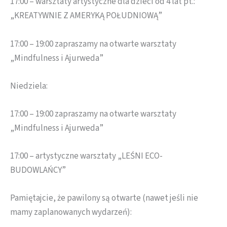
17:00 – warsztaty artystyczne dla dzieci od 4 lat pt.:
„KREATYWNIE Z AMERYKĄ POŁUDNIOWĄ”
17:00 – 19:00 zapraszamy na otwarte warsztaty
„Mindfulness i Ajurweda”
Niedziela:
17:00 – 19:00 zapraszamy na otwarte warsztaty
„Mindfulness i Ajurweda”
17:00 – artystyczne warsztaty „LEŚNI ECO-
BUDOWLAŃCY”
Pamiętajcie, że pawilony są otwarte (nawet jeśli nie
mamy zaplanowanych wydarzeń):