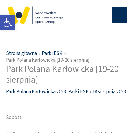
Przejdź
Głów
do
Otwórz pasek narzędzi
men
treści
Strona główna
Parki ESK
Park Polana Karłowicka [19-20 sierpnia]
Park Polana Karłowicka [19-20
sierpnia]
Park Polana Karłowicka 2023
,
Parki ESK
/
18 sierpnia 2023
Sobota: