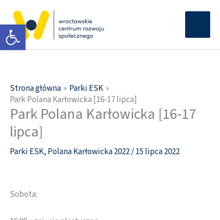
Przejdź
Głów
do
Otwórz pasek narzędzi
men
treści
Strona główna
Parki ESK
Park Polana Karłowicka [16-17 lipca]
Park Polana Karłowicka [16-17
lipca]
Parki ESK
,
Polana Karłowicka 2022
/
15 lipca 2022
Sobota: