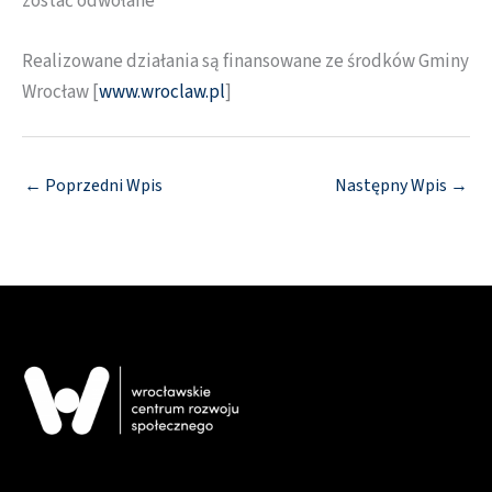
zostać odwołane
Realizowane działania są finansowane ze środków Gminy
Wrocław [
www.wroclaw.pl
]
←
Poprzedni Wpis
Następny Wpis
→