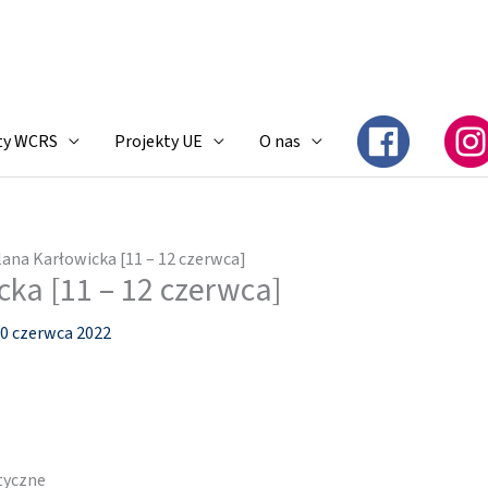
ty WCRS
Projekty UE
O nas
lana Karłowicka [11 – 12 czerwca]
cka [11 – 12 czerwca]
0 czerwca 2022
styczne