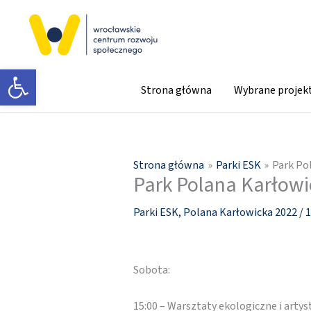
Przejdź
do
treści
Otwórz pasek narzędzi
Strona główna
Wybrane projek
Strona główna
Parki ESK
Park Po
Park Polana Karłowi
Parki ESK
,
Polana Karłowicka 2022
/
1
Sobota:
15:00 – Warsztaty ekologiczne i arty