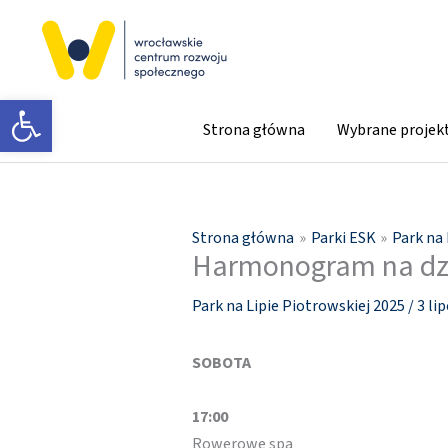
Przejdź
do
treści
Otwórz pasek narzędzi
Strona główna
Wybrane projek
Strona główna
Parki ESK
Park na 
Harmonogram na dzi
Park na Lipie Piotrowskiej 2025
/
3 li
SOBOTA
17:00
Rowerowe spa