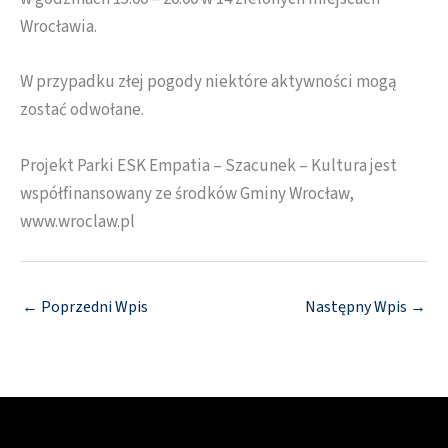
Wrocławia.
W przypadku złej pogody niektóre aktywności mogą
zostać odwołane.
Projekt Parki ESK Empatia – Szacunek – Kultura jest
współfinansowany ze środków Gminy Wrocław,
www.wroclaw.pl
←
Poprzedni Wpis
Następny Wpis
→