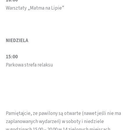
18:00
Warsztaty „Matma na Lipie”
NIEDZIELA
15:00
Parkowa strefa relaksu
Pamiętajcie, ze pawilony są otwarte (nawet jeśli nie ma
zaplanowanych wydarzeń) w soboty i niedziele
w godzinach 15.00 – 20.00 w 14 zielonych miejscach